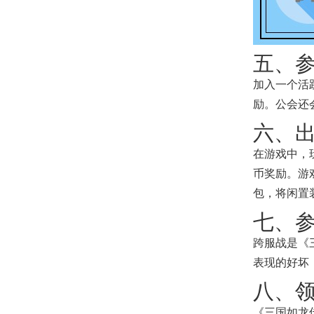
五、
加入一个活
励。公会还
六、
在游戏中，
币奖励。游
包，将闲置
七、
跨服战是《
表现的好坏
八、
《三国如龙