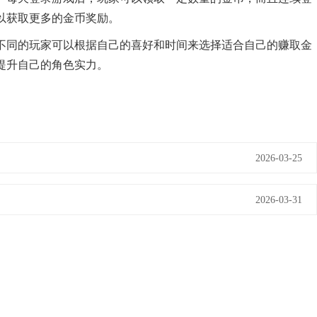
以获取更多的金币奖励。
不同的玩家可以根据自己的喜好和时间来选择适合自己的赚取金
提升自己的角色实力。
2026-03-25
2026-03-31