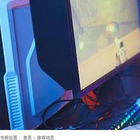
当前位置：
首页
> 游戏动态