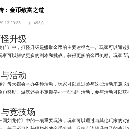
传：金币致富之道
29 13:20:35
498次
打怪升级
龙传》中，打怪升级是赚取金币的主要途径之一。玩家可以通过
玩家可以解锁更多的副本和挑战，获得更多的金币奖励。玩家应
参与活动
传》每天都会举办各种活动，玩家可以通过参与这些活动来赚取
金币奖励。游戏还会不定期举办一些限时活动，参与活动可以获
参与竞技场
三国如龙传》中的一项重要玩法，玩家可以通过与其他玩家的对
低，每天还可以获得额外的金币奖励。玩家应该提升自己的战斗