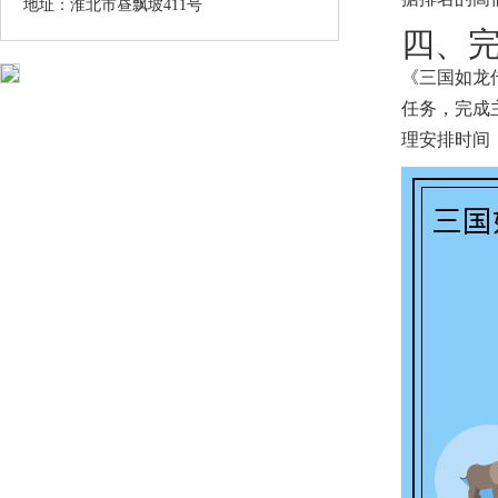
地址：淮北市昼飘坡411号
四、
《三国如龙
任务，完成
理安排时间