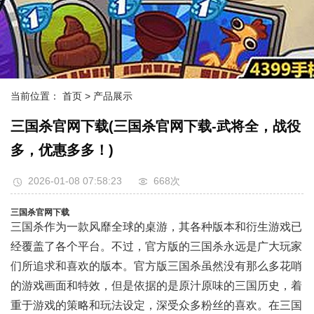
当前位置：
首页
> 产品展示
三国杀官网下载(三国杀官网下载-武将全，战役
多，优惠多多！)
2026-01-08 07:58:23
668次
三国杀官网下载
三国杀作为一款风靡全球的桌游，其各种版本和衍生游戏已
经覆盖了各个平台。不过，官方版的三国杀永远是广大玩家
们所追求和喜欢的版本。官方版三国杀虽然没有那么多花哨
的游戏画面和特效，但是依据的是原汁原味的三国历史，着
重于游戏的策略和玩法设定，深受众多粉丝的喜欢。在三国