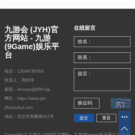
九游会 (JYH)官
在线留言
方网站 - 九游
(9Game)娱乐平
台
电话：13594780356
联系人：周经理
邮箱：shouye@j909.vip
网址：https://www.jyh-
j9iuyouhui.com
地址：淮北市昼飘坡411号
Copyright © 九游会 (JYH)官方网站 - 九游(9Game)娱乐平台 版权所