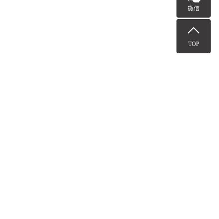
微信
TOP