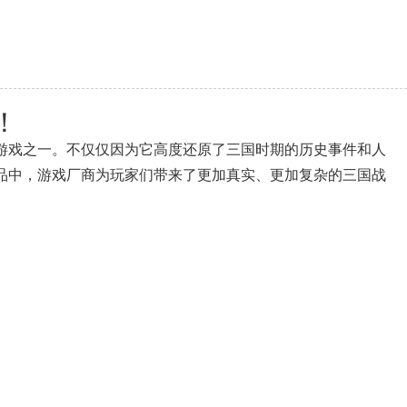
！
的游戏之一。不仅仅因为它高度还原了三国时期的历史事件和人
品中，游戏厂商为玩家们带来了更加真实、更加复杂的三国战