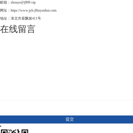
邮箱：shouye@j909.vip
网址：https://www.jyh-j9iuyouhui.com
地址：淮北市昼飘坡411号
在线留言